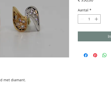
€ 950,00
Aantal
*
I
ud met diamant.